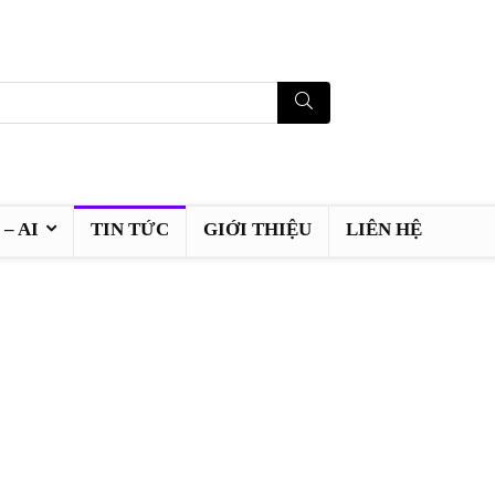
– AI
TIN TỨC
GIỚI THIỆU
LIÊN HỆ