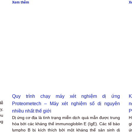
Xem thêm
X
Quy trình chạy máy xét nghiệm dị ứng
K
dễ
Proteometech – Máy xét nghiệm số dị nguyên
n
y,
nhiều nhất thế giới
P
ệu
Dị ứng cơ địa là tình trạng miễn dịch quá mẫn được trung
​
ng
hòa bởi các kháng thể immunogloblin E (IgE). Các tế bào
g
lympho B bị kích thích bởi một kháng thể sản sinh dị
ứ