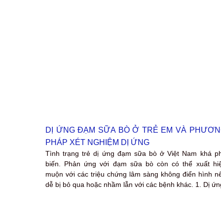
DỊ ỨNG ĐẠM SỮA BÒ Ở TRẺ EM VÀ PHƯƠ
PHÁP XÉT NGHIỆM DỊ ỨNG
Tình trạng trẻ dị ứng đạm sữa bò ở Việt Nam khá p
biến. Phản ứng với đạm sữa bò còn có thể xuất hi
muộn với các triệu chứng lâm sàng không điển hình n
dễ bị bỏ qua hoặc nhầm lẫn với các bệnh khác. 1. Dị ứn