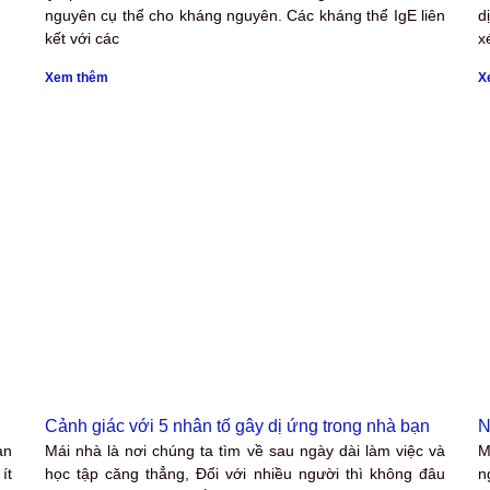
nguyên cụ thể cho kháng nguyên. Các kháng thể IgE liên
d
kết với các
x
Xem thêm
X
Cảnh giác với 5 nhân tố gây dị ứng trong nhà bạn
N
an
Mái nhà là nơi chúng ta tìm về sau ngày dài làm việc và
M
ít
học tập căng thẳng, Đối với nhiều người thì không đâu
n