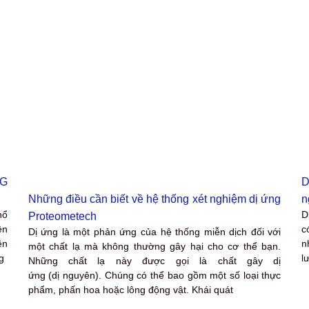
NG
D
Những điều cần biết về hệ thống xét nghiệm dị ứng
n
hổ
D
Proteometech
ện
c
Dị ứng là một phản ứng của hệ thống miễn dịch đối với
ên
n
một chất lạ mà không thường gây hại cho cơ thể bạn.
g
l
Những chất lạ này được gọi là chất gây dị
ứng (dị nguyên). Chúng có thể bao gồm một số loại thực
phẩm, phấn hoa hoặc lông động vật. Khái quát