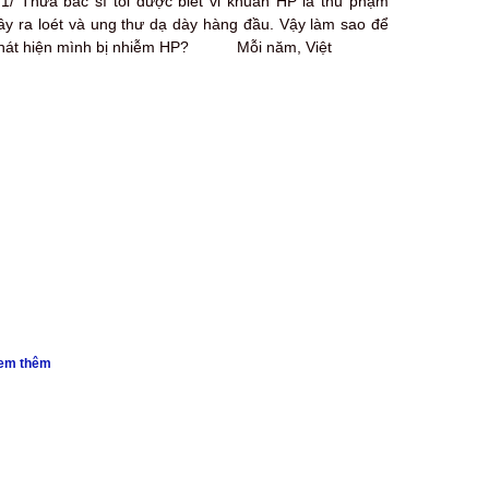
/ Thưa bác sĩ tôi được biết vi khuẩn HP là thủ phạm
ây ra loét và ung thư dạ dày hàng đầu. Vậy làm sao để
hát hiện mình bị nhiễm HP? Mỗi năm, Việt
em thêm