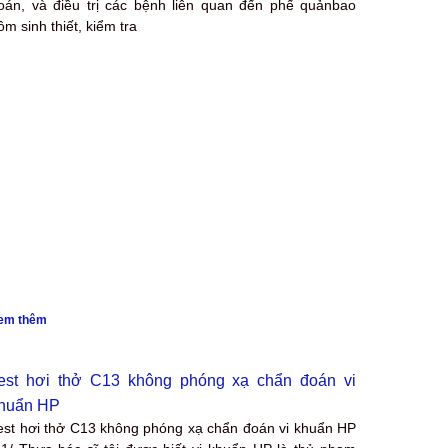
oán, và điều trị các bệnh liên quan đến phế quảnbao
ồm sinh thiết, kiểm tra
em thêm
est hơi thở C13 không phóng xạ chẩn đoán vi
huẩn HP
est hơi thở C13 không phóng xạ chẩn đoán vi khuẩn HP