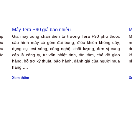
Máy Tera P90 giá bao nhiêu
M
úp
Giá máy xung chân điện từ trường Tera P90 phụ thuộc
M
ều
cấu hình máy có gồm đai bụng, điều khiển không dây,
m
ệu
dụng cụ test sóng, công nghệ, chất lượng, đơn vị cung
d
ác
cấp là công ty, tư vấn nhiệt tình, tận tâm, chế độ giao
k
hàng, hỗ trợ kỹ thuật, bảo hành, đánh giá của người mua
n
hàng ….
Xem thêm
X