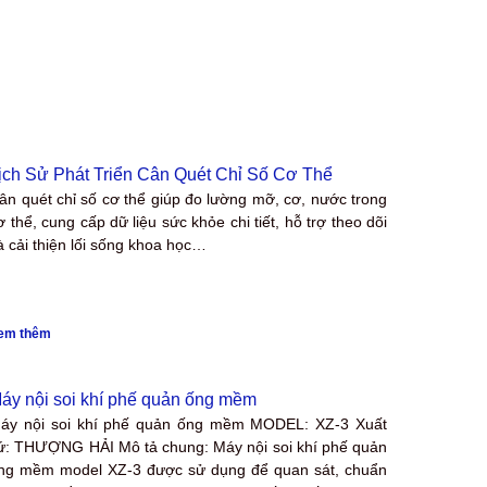
ịch Sử Phát Triển Cân Quét Chỉ Số Cơ Thể
ân quét chỉ số cơ thể giúp đo lường mỡ, cơ, nước trong
ơ thể, cung cấp dữ liệu sức khỏe chi tiết, hỗ trợ theo dõi
à cải thiện lối sống khoa học…
em thêm
áy nội soi khí phế quản ống mềm
áy nội soi khí phế quản ống mềm MODEL: XZ-3 Xuất
ứ: THƯỢNG HẢI Mô tả chung: Máy nội soi khí phế quản
ng mềm model XZ-3 được sử dụng để quan sát, chuẩn