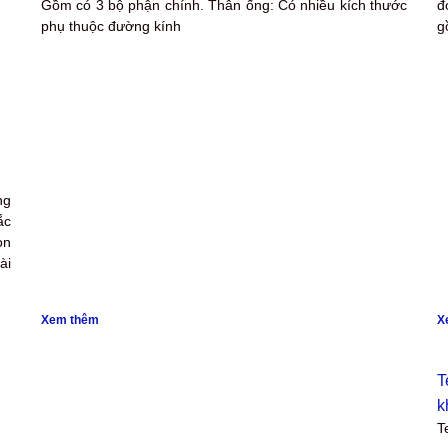
Gồm có 3 bộ phận chính. Thân ống: Có nhiều kích thước
đ
phụ thuộc đường kính
g
ng
ắc
ọn
ài
Xem thêm
X
T
k
T