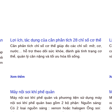
ần
Lợi ích, tác dụng của cân phân tích 28 chỉ số cơ thể
L
Cân phân tích chỉ số cơ thể giúp đo các chỉ số: mỡ, cơ,
C
nước… hỗ trợ theo dõi sức khỏe, đánh giá tình trạng cơ
c
áp
thể, quản lý cân nặng và tối ưu hóa lối sống.
v
uả
ện
Xem thêm
X
Máy nội soi khí phế quản
M
Máy nội soi khí phế quản và phương tiện sử dụng máy
M
nội soi khí phế quản bao gồm 2 bộ phận: Nguồn sáng:
x
Có 2 loại nguồn sáng : xenon hoặc halogen Ống soi:
ố