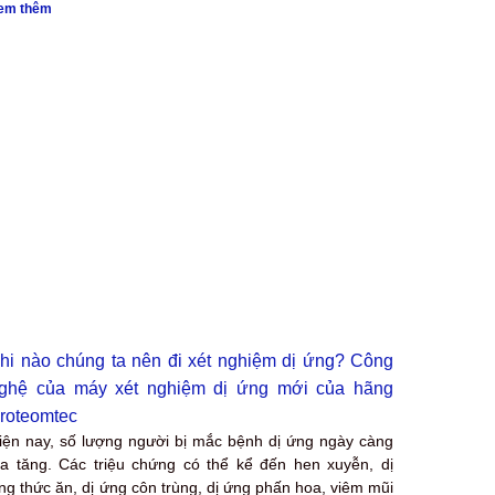
em thêm
hi nào chúng ta nên đi xét nghiệm dị ứng? Công
ghệ của máy xét nghiệm dị ứng mới của hãng
roteomtec
​​​​​​Hiện nay, số lượng người bị mắc bệnh dị ứng ngày càng
ia tăng. Các triệu chứng có thể kể đến hen xuyễn, dị
ng thức ăn, dị ứng côn trùng, dị ứng phấn hoa, viêm mũi