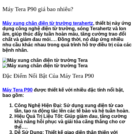
Máy Tera P90 giá bao nhiêu?
Máy xung chân điện từ trường terahertz
, thiết bị này ứng
dụng công nghệ điện từ trường, sóng Terahertz và Ion
âm, giúp thúc đẩy tuần hoàn máu, tăng cường trao đổi
chất và giảm đau mỏi…. Đồng thời, nó đáp ứng nhiều
nhu cầu khác nhau trong quá trình hỗ trợ điều trị của các
bệnh nhân.
Đặc Điểm Nổi Bật Của Máy Tera P90
Máy Tera P90
được thiết kế với nhiều đặc tính nổi bật,
bao gồm:
Công Nghệ Hiện Đại:
Sử dụng xung điện từ cao
tần, tạo ra động tác lên các tế bào và hệ tuần hoàn.
Hiệu Quả Trị Liệu Tốt:
Giúp giảm đau, tăng cường
khả năng hồi phục và giải tỏa căng thẳng cho cơ
thể….
Dễ Sử Dụng:
Thiết kế giao diện thân thiện với