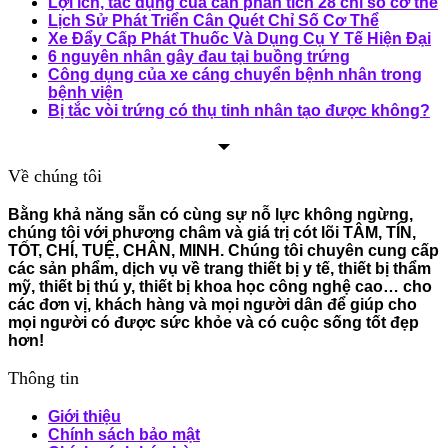
Lợi ích, tác dụng của cân phân tích 28 chỉ số cơ thể
Lịch Sử Phát Triển Cân Quét Chỉ Số Cơ Thể
Xe Đẩy Cấp Phát Thuốc Và Dụng Cụ Y Tế Hiện Đại
6 nguyên nhân gây đau tại buồng trứng
Công dụng của xe cáng chuyển bệnh nhân trong
bệnh viện
Bị tắc vòi trứng có thụ tinh nhân tạo được không?
Về chúng tôi
Bằng khả năng sẵn có cùng sự nỗ lực không ngừng,
chúng tôi với phương châm và giá trị cót lõi TÂM, TÍN,
TỐT, CHÍ, TUỆ, CHÂN, MINH. Chúng tôi chuyên cung cấp
các sản phẩm, dịch vụ về trang thiết bị y tế, thiết bị thẩm
mỹ, thiết bị thú y, thiết bị khoa học công nghệ cao… cho
các đơn vị, khách hàng và mọi người dân để giúp cho
mọi người có được sức khỏe và có cuộc sống tốt đẹp
hơn!
Thông tin
Giới thiệu
Chính sách bảo mật