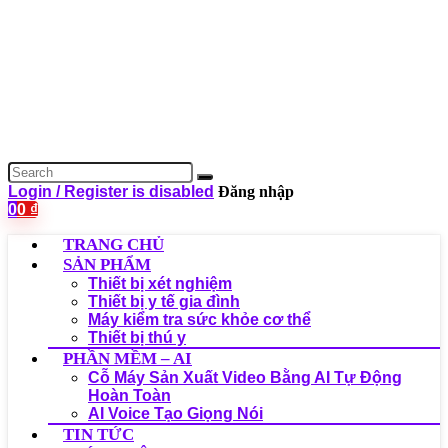
Login / Register is disabled
Đăng nhập
0
0
₫
TRANG CHỦ
SẢN PHẨM
Thiết bị xét nghiệm
Thiết bị y tế gia đình
Máy kiểm tra sức khỏe cơ thể
Thiết bị thú y
PHẦN MỀM – AI
Cỗ Máy Sản Xuất Video Bằng AI Tự Động
Hoàn Toàn
AI Voice Tạo Giọng Nói
TIN TỨC