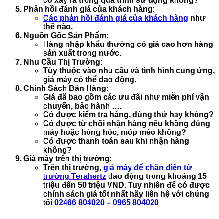
cố xảy ra trong quá trình sử dụng không?
Phản hồi đánh giá của khách hàng:
Các phản hồi đánh giá của khách hàng
như
thế nào.
Nguồn Gốc Sản Phẩm:
Hàng nhập khẩu thường có giá cao hơn hàng
sản xuất trong nước.
Nhu Cầu Thị Trường:
Tùy thuộc vào nhu cầu và tình hình cung ứng,
giá máy có thể dao động.
Chính Sách Bán Hàng:
Giá đã bao gồm các ưu đãi như miễn phí vận
chuyển, bảo hành ….
Có được kiểm tra hàng, dùng thử hay không?
Có được từ chối nhận hàng nếu không đúng
máy hoặc hỏng hóc, móp méo không?
Có được thanh toán sau khi nhận hàng
không?
Giá máy trên thị trường:
Trên thị trường,
giá máy để chân điện từ
trường Terahertz
dao động trong khoảng
15
triệu đến 50 triệu VND
. Tuy nhiên để có được
chính sách giá tốt nhất hãy liên hệ với chúng
tôi
02466 804020 – 0965 804020