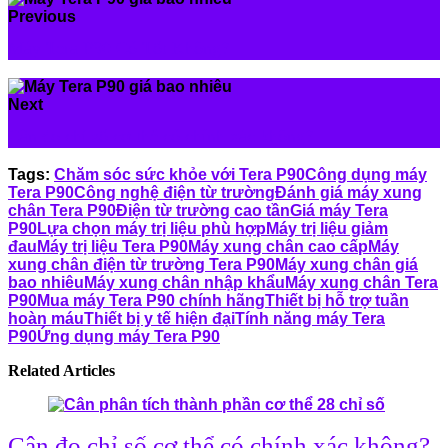
Previous
Máy Tera P90 Có Tốt Không?
Next
Cân đo chỉ số cơ thể có chính xác không?
Tags:
Chăm sóc sức khỏe với Tera P90
Công dụng máy
Tera P90
Công nghệ điện từ trường
Đánh giá máy xung
chân Tera P90
Điện từ trường cao tần
Giá máy Tera
P90
Lựa chọn máy trị liệu phù hợp
Máy trị liệu giảm
đau
Máy trị liệu Tera P90
Máy xung chân cao cấp
Máy
xung chân điện từ trường Tera P90
Máy xung chân giá
bao nhiêu
Máy xung chân nhập khẩu
Máy xung chân Tera
P90
Mua máy Tera P90 chính hãng
Thiết bị hỗ trợ tuần
hoàn máu
Thiết bị y tế hiện đại
Tính năng máy Tera
P90
Ứng dụng máy Tera P90
Related Articles
Cân đo chỉ số cơ thể có chính xác không?