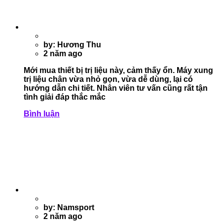
by: Hương Thu
2 năm ago
Mới mua thiết bị trị liệu này, cảm thấy ổn. Máy xung
trị liệu chân vừa nhỏ gọn, vừa dễ dùng, lại có
hướng dẫn chi tiết. Nhân viên tư vấn cũng rất tận
tình giải đáp thắc mắc
Bình luận
by: Namsport
2 năm ago