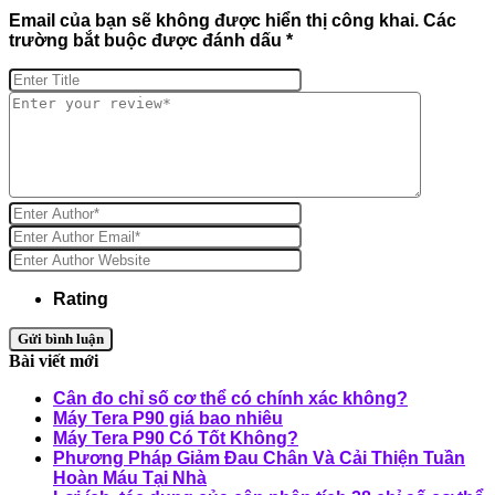
Email của bạn sẽ không được hiển thị công khai.
Các
trường bắt buộc được đánh dấu
*
Rating
Bài viết mới
Cân đo chỉ số cơ thể có chính xác không?
Máy Tera P90 giá bao nhiêu
Máy Tera P90 Có Tốt Không?
Phương Pháp Giảm Đau Chân Và Cải Thiện Tuần
Hoàn Máu Tại Nhà