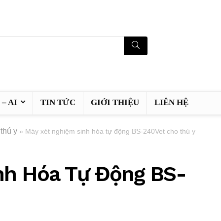
– AI
TIN TỨC
GIỚI THIỆU
LIÊN HỆ
thú y
»
Máy xét nghiệm sinh hóa tự động BS-240Vet cho thú y
nh Hóa Tự Động BS-