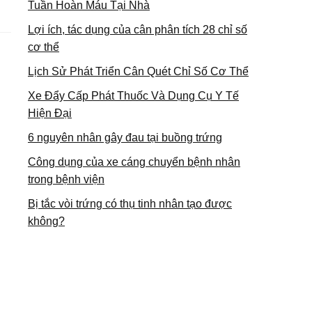
Tuần Hoàn Máu Tại Nhà
s
Lợi ích, tác dụng của cân phân tích 28 chỉ số
cơ thể
Lịch Sử Phát Triển Cân Quét Chỉ Số Cơ Thể
Xe Đẩy Cấp Phát Thuốc Và Dụng Cụ Y Tế
Hiện Đại
6 nguyên nhân gây đau tại buồng trứng
Công dụng của xe cáng chuyển bệnh nhân
trong bệnh viện
Bị tắc vòi trứng có thụ tinh nhân tạo được
không?