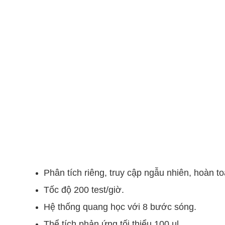
Phân tích riêng, truy cập ngẫu nhiên, hoàn t
Tốc độ 200 test/giờ.
Hệ thống quang học với 8 bước sóng.
Thể tích phản ứng tối thiểu 100 µl.