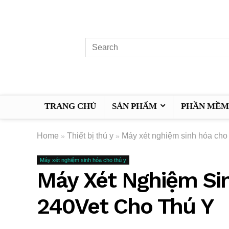
TRANG CHỦ
SẢN PHẨM
PHẦN MỀM 
Home
Thiết bị thú y
Máy xét nghiệm sinh hóa cho 
»
»
Máy xét nghiệm sinh hóa cho thú y
Máy Xét Nghiệm Si
240Vet Cho Thú Y