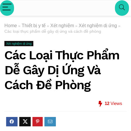
Home
Thiết bị y tế
Xét nghiệm
Xét nghiệm dị ứng
»
»
»
»
Các loại thực phẩm dễ gây dị ứng và cách đề phòng
Xét nghiệm dị ứng
Các Loại Thực Phẩm
Dễ Gây Dị Ứng Và
Cách Đề Phòng
12
Views