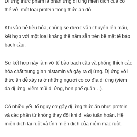
Dị ứng thực phẩm là phản ứng dị ứng miễn dịch của cơ
thể với một loại protein trong thức ăn đó.
Khi vào hệ tiêu hóa, chúng sẽ được vận chuyển lên máu,
kết hợp với một loại kháng thể nằm sẵn trên bề mặt tế bào
bạch cầu.
Sự kết hợp này làm vỡ tế bào bạch cầu và phóng thích các
hóa chất trung gian histamin và gây ra dị ứng. Dị ứng với
thức ăn dễ xảy ra ở những người có cơ địa dị ứng (viêm
da dị ứng, viêm mũi dị ứng, hen phế quản…).
Có nhiều yếu tố nguy cơ gây dị ứng thức ăn như: protein
và các phân tử không thay đổi khi đi vào tuần hoàn. Hệ
miễn dịch tại ruột và tính miễn dịch của niêm mạc ruột.