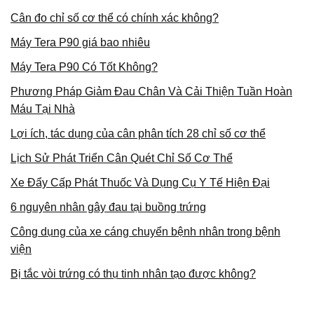
Cân đo chỉ số cơ thể có chính xác không?
Máy Tera P90 giá bao nhiêu
Máy Tera P90 Có Tốt Không?
Phương Pháp Giảm Đau Chân Và Cải Thiện Tuần Hoàn
Máu Tại Nhà
Lợi ích, tác dụng của cân phân tích 28 chỉ số cơ thể
Lịch Sử Phát Triển Cân Quét Chỉ Số Cơ Thể
Xe Đẩy Cấp Phát Thuốc Và Dụng Cụ Y Tế Hiện Đại
6 nguyên nhân gây đau tại buồng trứng
Công dụng của xe cáng chuyển bệnh nhân trong bệnh
viện
Bị tắc vòi trứng có thụ tinh nhân tạo được không?