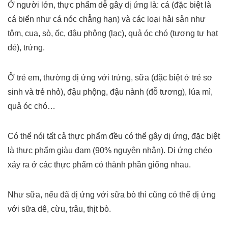
Ở người lớn, thực phẩm dễ gây dị ứng là: cá (đặc biệt là
cá biển như cá nóc chẳng hạn) và các loại hải sản như
tôm, cua, sò, ốc, đậu phộng (lạc), quả óc chó (tương tự hạt
dẻ), trứng.
Ở trẻ em, thường dị ứng với trứng, sữa (đặc biệt ở trẻ sơ
sinh và trẻ nhỏ), đậu phộng, đậu nành (đỗ tương), lúa mì,
quả óc chó…
Có thể nói tất cả thực phẩm đều có thể gây dị ứng, đặc biệt
là thực phẩm giàu đạm (90% nguyên nhân). Dị ứng chéo
xảy ra ở các thực phẩm có thành phần giống nhau.
Như sữa, nếu đã dị ứng với sữa bò thì cũng có thể dị ứng
với sữa dê, cừu, trâu, thịt bò.