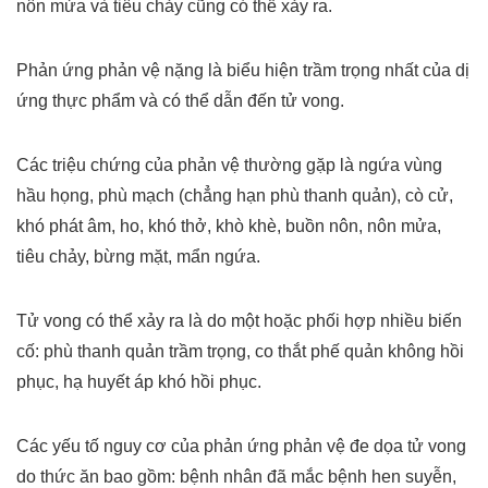
nôn mửa và tiêu chảy cũng có thể xảy ra.
Phản ứng phản vệ nặng là biểu hiện trầm trọng nhất của dị
ứng thực phẩm và có thể dẫn đến tử vong.
Các triệu chứng của phản vệ thường gặp là ngứa vùng
hầu họng, phù mạch (chẳng hạn phù thanh quản), cò cử,
khó phát âm, ho, khó thở, khò khè, buồn nôn, nôn mửa,
tiêu chảy, bừng mặt, mẩn ngứa.
Tử vong có thể xảy ra là do một hoặc phối hợp nhiều biến
cố: phù thanh quản trầm trọng, co thắt phế quản không hồi
phục, hạ huyết áp khó hồi phục.
Các yếu tố nguy cơ của phản ứng phản vệ đe dọa tử vong
do thức ăn bao gồm: bệnh nhân đã mắc bệnh hen suyễn,