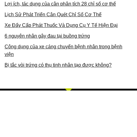
Lợi ích, tác dụng của cân phân tích 28 chỉ số cơ thể
Lịch Sử Phát Triển Cân Quét Chỉ Số Cơ Thể
Xe Đẩy Cấp Phát Thuốc Và Dụng Cụ Y Tế Hiện Đại
6 nguyên nhân gây đau tại buồng trứng
Công dụng của xe cáng chuyển bệnh nhân trong bệnh
viện
Bị tắc vòi trứng có thụ tinh nhân tạo được không?
Về Chúng Tôi
Bằng khả năng sẵn có cùng sự nỗ lực không ngừng, chúng tôi
với phương châm và giá trị cót lõi TÂM, TÍN, TỐT, CHÍ, TUỆ,
CHÂN, MINH. Chúng tôi chuyên cung cấp các sản phẩm, dịch
vụ về trang thiết bị y tế, thiết bị thẩm mỹ, thiết bị thú y, thiết bị