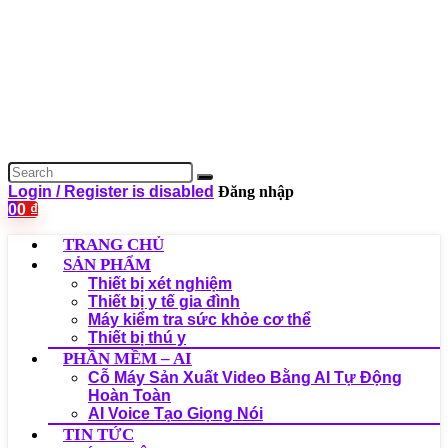
Login / Register is disabled
Đăng nhập
0
0
₫
TRANG CHỦ
SẢN PHẨM
Thiết bị xét nghiệm
Thiết bị y tế gia đình
Máy kiểm tra sức khỏe cơ thể
Thiết bị thú y
PHẦN MỀM – AI
Cỗ Máy Sản Xuất Video Bằng AI Tự Động
Hoàn Toàn
AI Voice Tạo Giọng Nói
TIN TỨC