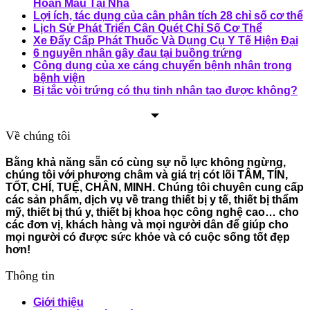
Hoàn Máu Tại Nhà
Lợi ích, tác dụng của cân phân tích 28 chỉ số cơ thể
Lịch Sử Phát Triển Cân Quét Chỉ Số Cơ Thể
Xe Đẩy Cấp Phát Thuốc Và Dụng Cụ Y Tế Hiện Đại
6 nguyên nhân gây đau tại buồng trứng
Công dụng của xe cáng chuyển bệnh nhân trong
bệnh viện
Bị tắc vòi trứng có thụ tinh nhân tạo được không?
Về chúng tôi
Bằng khả năng sẵn có cùng sự nỗ lực không ngừng,
chúng tôi với phương châm và giá trị cót lõi TÂM, TÍN,
TỐT, CHÍ, TUỆ, CHÂN, MINH. Chúng tôi chuyên cung cấp
các sản phẩm, dịch vụ về trang thiết bị y tế, thiết bị thẩm
mỹ, thiết bị thú y, thiết bị khoa học công nghệ cao… cho
các đơn vị, khách hàng và mọi người dân để giúp cho
mọi người có được sức khỏe và có cuộc sống tốt đẹp
hơn!
Thông tin
Giới thiệu