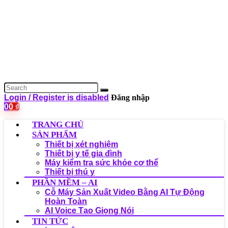
Login / Register is disabled
Đăng nhập
0
0
₫
TRANG CHỦ
SẢN PHẨM
Thiết bị xét nghiệm
Thiết bị y tế gia đình
Máy kiểm tra sức khỏe cơ thể
Thiết bị thú y
PHẦN MỀM – AI
Cỗ Máy Sản Xuất Video Bằng AI Tự Động
Hoàn Toàn
AI Voice Tạo Giọng Nói
TIN TỨC