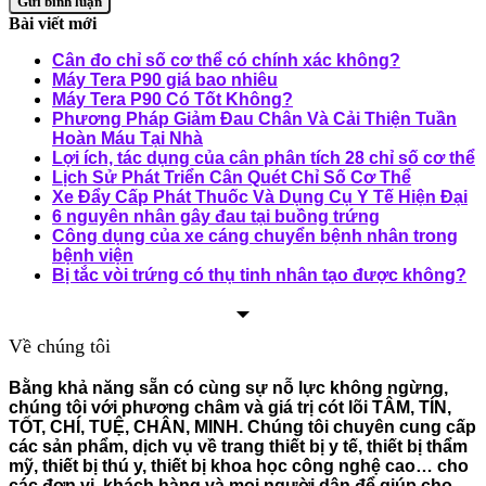
Bài viết mới
Cân đo chỉ số cơ thể có chính xác không?
Máy Tera P90 giá bao nhiêu
Máy Tera P90 Có Tốt Không?
Phương Pháp Giảm Đau Chân Và Cải Thiện Tuần
Hoàn Máu Tại Nhà
Lợi ích, tác dụng của cân phân tích 28 chỉ số cơ thể
Lịch Sử Phát Triển Cân Quét Chỉ Số Cơ Thể
Xe Đẩy Cấp Phát Thuốc Và Dụng Cụ Y Tế Hiện Đại
6 nguyên nhân gây đau tại buồng trứng
Công dụng của xe cáng chuyển bệnh nhân trong
bệnh viện
Bị tắc vòi trứng có thụ tinh nhân tạo được không?
Về chúng tôi
Bằng khả năng sẵn có cùng sự nỗ lực không ngừng,
chúng tôi với phương châm và giá trị cót lõi TÂM, TÍN,
TỐT, CHÍ, TUỆ, CHÂN, MINH. Chúng tôi chuyên cung cấp
các sản phẩm, dịch vụ về trang thiết bị y tế, thiết bị thẩm
mỹ, thiết bị thú y, thiết bị khoa học công nghệ cao… cho
các đơn vị, khách hàng và mọi người dân để giúp cho