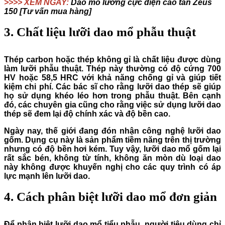
>>>> XEM NGAY:
Dao mổ lưỡng cực điện cao tần Zeus
150 [Tư vấn mua hàng]
3. Chất liệu lưỡi dao mổ phẫu thuật
Thép carbon hoặc thép không gỉ là chất liệu được dùng
làm lưỡi phẫu thuật. Thép này thường có độ cứng 700
HV hoặc 58,5 HRC với khả năng chống gỉ và giúp tiết
kiệm chi phí. Các bác sĩ cho rằng lưỡi dao thép sẽ giúp
họ sử dụng khéo léo hơn trong phẫu thuật. Bên cạnh
đó, các chuyên gia cũng cho rằng việc sử dụng lưỡi dao
thép sẽ đem lại độ chính xác và độ bền cao.
Ngày nay, thế giới đang đón nhận công nghệ lưỡi dao
gốm. Dụng cụ này là sản phẩm tiềm năng trên thị trường
nhưng có độ bền hơi kém. Tuy vậy, lưỡi dao mổ gốm lại
rất sắc bén, không từ tính, không ăn mòn dù loại dao
này không được khuyến nghị cho các quy trình có áp
lực mạnh lên lưỡi dao.
4. Cách phân biệt lưỡi dao mổ đơn giản
Để phân biệt lưỡi dao mổ tiểu phẫu, người tiêu dùng chỉ