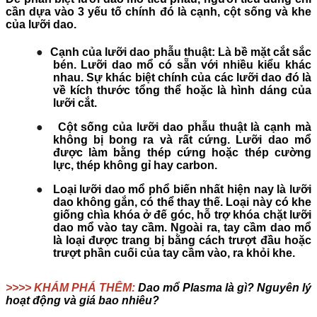
cần dựa vào 3 yếu tố chính đó là cạnh, cột sống và khe
của lưỡi dao.
●
Cạnh của lưỡi dao phẫu thuật: Là bề mặt cắt sắc
bén. Lưỡi dao mổ có sẵn với nhiều kiểu khác
nhau. Sự khác biệt chính của các lưỡi dao đó là
về kích thước tổng thể hoặc là hình dáng của
lưỡi cắt.
●
Cột sống của lưỡi dao phẫu thuật là cạnh mà
không bị bong ra và rất cứng. Lưỡi dao mổ
được làm bằng thép cứng hoặc thép cường
lực, thép không gỉ hay carbon.
●
Loại lưỡi dao mổ phổ biến nhất hiện nay là lưỡi
dao không gắn, có thể thay thế. Loại này có khe
giống chìa khóa ở đế góc, hỗ trợ khóa chặt lưỡi
dao mổ vào tay cầm. Ngoài ra, tay cầm dao mổ
là loại được trang bị bằng cách trượt đầu hoặc
trượt phần cuối của tay cầm vào, ra khỏi khe.
>>>> KHÁM PHÁ THÊM:
Dao mổ Plasma là gì? Nguyên lý
hoạt động và giá bao nhiêu?