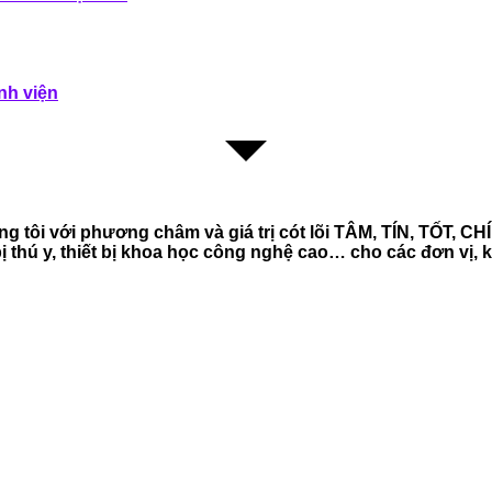
nh viện
 tôi với phương châm và giá trị cót lõi TÂM, TÍN, TỐT, C
iết bị thú y, thiết bị khoa học công nghệ cao… cho các đơn 