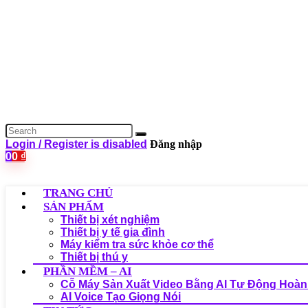
Login / Register is disabled
Đăng nhập
0
0
₫
TRANG CHỦ
SẢN PHẨM
Thiết bị xét nghiệm
Thiết bị y tế gia đình
Máy kiểm tra sức khỏe cơ thể
Thiết bị thú y
PHẦN MỀM – AI
Cỗ Máy Sản Xuất Video Bằng AI Tự Động Hoàn
AI Voice Tạo Giọng Nói