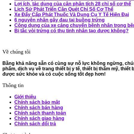
Lợi ích, tác dụng của cân phân tích 28 chỉ số cơ thể
Lịch Sử Phát Triển Cân Quét Chỉ Số Cơ Thể
Xe Đẩy Cấp Phát Thuốc Và Dụng Cụ Y Tế Hiện Đại
6 nguyên nhân gây đau tại buồng trứng
Công dụng của xe cáng chuyển bệnh nhân trong bệ
Bị tắc vòi trứng có thụ tinh nhân tạo được không?
Về chúng tôi
Bằng khả năng sẵn có cùng sự nỗ lực không ngừng, chúng
phẩm, dịch vụ về trang thiết bị y tế, thiết bị thẩm mỹ, th
được sức khỏe và có cuộc sống tốt đẹp hơn!
Thông tin
Giới thiệu
Chính sách bảo mật
Chính sách bán hàng
Chính sách thanh toán
Chính sách giao hàng
Chính sách đổi trả