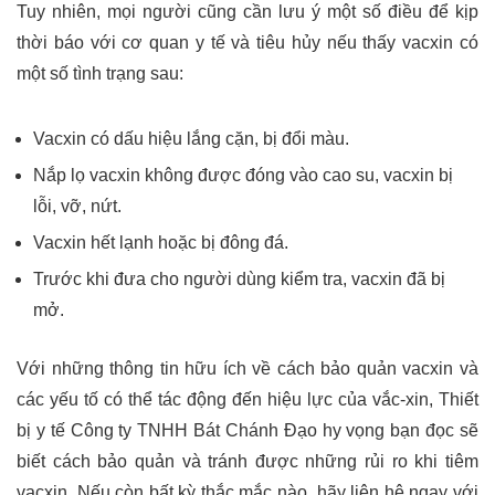
Tuy nhiên, mọi người cũng cần lưu ý một số điều để kịp
thời báo với cơ quan y tế và tiêu hủy nếu thấy vacxin có
một số tình trạng sau:
Vacxin có dấu hiệu lắng cặn, bị đổi màu.
Nắp lọ vacxin không được đóng vào cao su, vacxin bị
lỗi, vỡ, nứt.
Vacxin hết lạnh hoặc bị đông đá.
Trước khi đưa cho người dùng kiểm tra, vacxin đã bị
mở.
Với những thông tin hữu ích về
cách bảo quản vacxin
và
các yếu tố có thể tác động đến hiệu lực của vắc-xin, Thiết
bị y tế Công ty TNHH Bát Chánh Đạo hy vọng bạn đọc sẽ
biết cách bảo quản và tránh được những rủi ro khi tiêm
vacxin. Nếu còn bất kỳ thắc mắc nào, hãy liên hệ ngay với