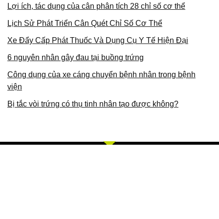
Lợi ích, tác dụng của cân phân tích 28 chỉ số cơ thể
Lịch Sử Phát Triển Cân Quét Chỉ Số Cơ Thể
Xe Đẩy Cấp Phát Thuốc Và Dụng Cụ Y Tế Hiện Đại
6 nguyên nhân gây đau tại buồng trứng
Công dụng của xe cáng chuyển bệnh nhân trong bệnh
viện
Bị tắc vòi trứng có thụ tinh nhân tạo được không?
Về Chúng Tôi
Bằng khả năng sẵn có cùng sự nỗ lực không ngừng, chúng tôi
với phương châm và giá trị cót lõi TÂM, TÍN, TỐT, CHÍ, TUỆ,
CHÂN, MINH. Chúng tôi chuyên cung cấp các sản phẩm, dịch
vụ về trang thiết bị y tế, thiết bị thẩm mỹ, thiết bị thú y, thiết bị