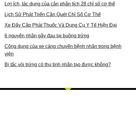
Lợi ích, tác dụng của cân phân tích 28 chỉ số cơ thể
Lịch Sử Phát Triển Cân Quét Chỉ Số Cơ Thể
Xe Đẩy Cấp Phát Thuốc Và Dụng Cụ Y Tế Hiện Đại
6 nguyên nhân gây đau tại buồng trứng
Công dụng của xe cáng chuyển bệnh nhân trong bệnh
viện
Bị tắc vòi trứng có thụ tinh nhân tạo được không?
Về Chúng Tôi
Bằng khả năng sẵn có cùng sự nỗ lực không ngừng, chúng tôi
với phương châm và giá trị cót lõi TÂM, TÍN, TỐT, CHÍ, TUỆ,
CHÂN, MINH. Chúng tôi chuyên cung cấp các sản phẩm, dịch
vụ về trang thiết bị y tế, thiết bị thẩm mỹ, thiết bị thú y, thiết bị