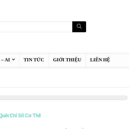
– AI
TIN TỨC
GIỚI THIỆU
LIÊN HỆ
 Quét Chỉ Số Cơ Thể