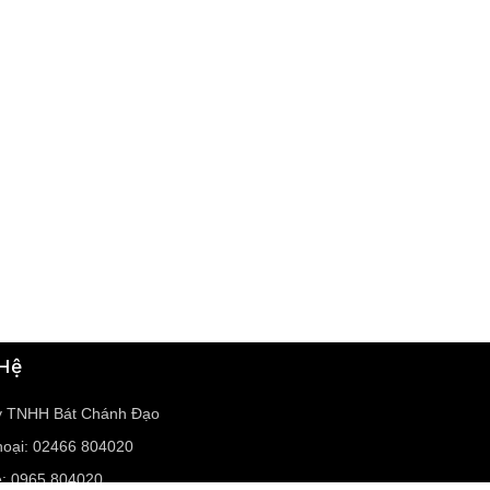
 Hệ
y TNHH Bát Chánh Đạo
hoại: 02466 804020
e: 0965 804020