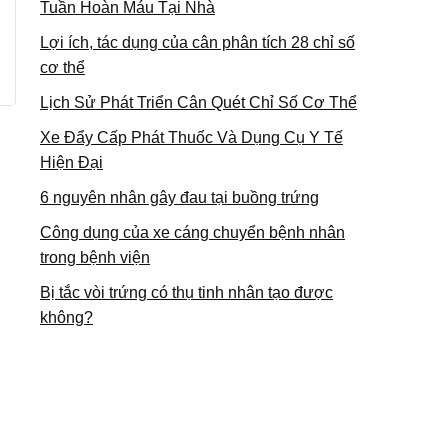
Tuần Hoàn Máu Tại Nhà
Lợi ích, tác dụng của cân phân tích 28 chỉ số
cơ thể
Lịch Sử Phát Triển Cân Quét Chỉ Số Cơ Thể
Xe Đẩy Cấp Phát Thuốc Và Dụng Cụ Y Tế
Hiện Đại
6 nguyên nhân gây đau tại buồng trứng
Công dụng của xe cáng chuyển bệnh nhân
trong bệnh viện
Bị tắc vòi trứng có thụ tinh nhân tạo được
không?