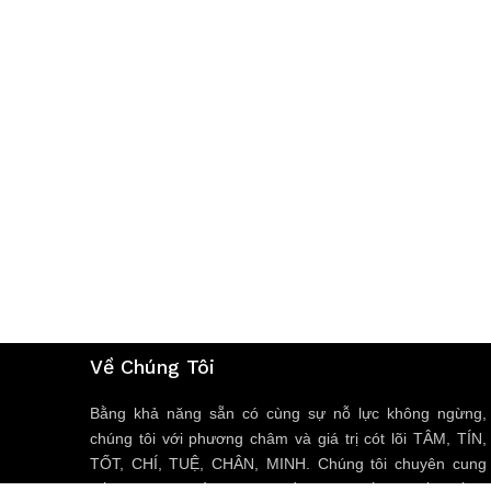
Về Chúng Tôi
Bằng khả năng sẵn có cùng sự nỗ lực không ngừng,
chúng tôi với phương châm và giá trị cót lõi TÂM, TÍN,
TỐT, CHÍ, TUỆ, CHÂN, MINH. Chúng tôi chuyên cung
cấp các sản phẩm, dịch vụ về trang thiết bị y tế, thiết bị