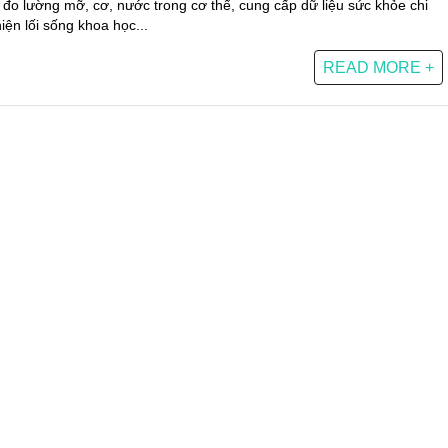
p đo lường mỡ, cơ, nước trong cơ thể, cung cấp dữ liệu sức khỏe chi
thiện lối sống khoa học...
READ MORE +