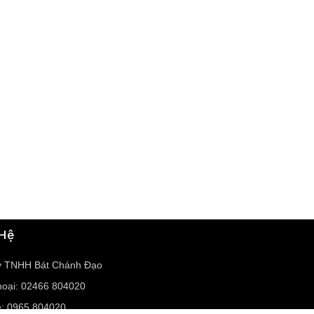
 Hệ
y TNHH Bát Chánh Đạo
hoại: 02466 804020
e: 0965 804020