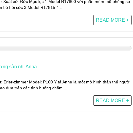
er Xuất xứ: Đức Mục lục 1 Model R17800 với phần mềm mô phỏng sơ
 bé hồi sức 3 Model R17815 4 ...
READ MORE +
ưỡng sản nhi Anna
: Erler-zimmer Model: P160 Y tá Anne là một mô hình thân thể người
tạo dựa trên các tình huống chăm ...
READ MORE +