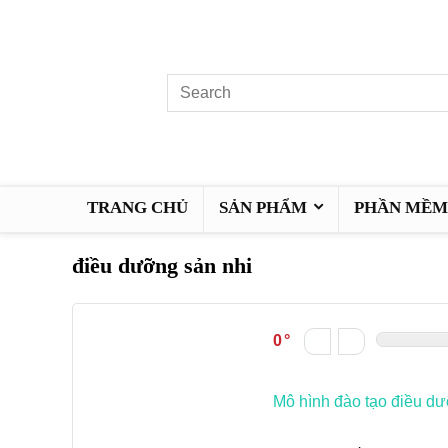
TRANG CHỦ
SẢN PHẨM
PHẦN MỀM 
điều dưỡng sản nhi
0
Mô hình đào tạo điều d