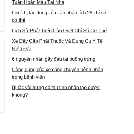
Tuần Hoàn Máu Tại Nhà
Lợi ích, tác dụng của cân phân tích 28 chỉ số
cơ thể
Lịch Sử Phát Triển Cân Quét Chỉ Số Cơ Thể
Xe Đẩy Cấp Phát Thuốc Và Dụng Cụ Y Tế
Hiện Đại
6 nguyên nhân gây đau tại buồng trứng
Công dụng của xe cáng chuyển bệnh nhân
trong bệnh viện
Bị tắc vòi trứng có thụ tinh nhân tạo được
không?