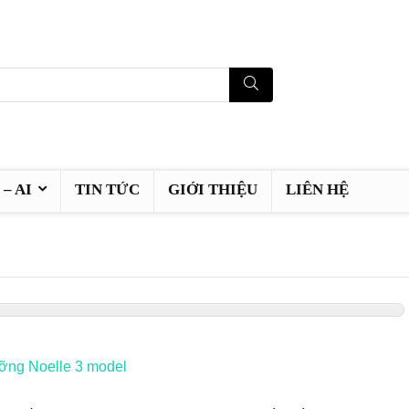
– AI
TIN TỨC
GIỚI THIỆU
LIÊN HỆ
ưỡng Noelle 3 model