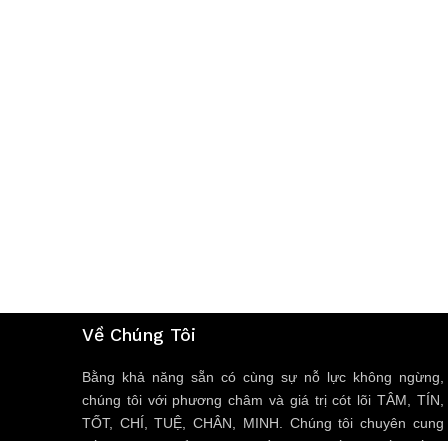
Về Chúng Tôi
Bằng khả năng sẵn có cùng sự nỗ lực không ngừng,
chúng tôi với phương châm và giá trị cót lõi TÂM, TÍN,
TỐT, CHÍ, TUỆ, CHÂN, MINH. Chúng tôi chuyên cung
cấp các sản phẩm, dịch vụ về trang thiết bị y tế, thiết bị