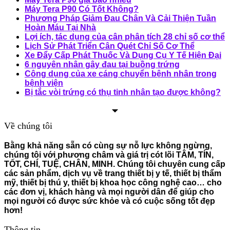
Máy Tera P90 Có Tốt Không?
Phương Pháp Giảm Đau Chân Và Cải Thiện Tuần
Hoàn Máu Tại Nhà
Lợi ích, tác dụng của cân phân tích 28 chỉ số cơ thể
Lịch Sử Phát Triển Cân Quét Chỉ Số Cơ Thể
Xe Đẩy Cấp Phát Thuốc Và Dụng Cụ Y Tế Hiện Đại
6 nguyên nhân gây đau tại buồng trứng
Công dụng của xe cáng chuyển bệnh nhân trong
bệnh viện
Bị tắc vòi trứng có thụ tinh nhân tạo được không?
Về chúng tôi
Bằng khả năng sẵn có cùng sự nỗ lực không ngừng,
chúng tôi với phương châm và giá trị cót lõi TÂM, TÍN,
TỐT, CHÍ, TUỆ, CHÂN, MINH. Chúng tôi chuyên cung cấp
các sản phẩm, dịch vụ về trang thiết bị y tế, thiết bị thẩm
mỹ, thiết bị thú y, thiết bị khoa học công nghệ cao… cho
các đơn vị, khách hàng và mọi người dân để giúp cho
mọi người có được sức khỏe và có cuộc sống tốt đẹp
hơn!
Thông tin