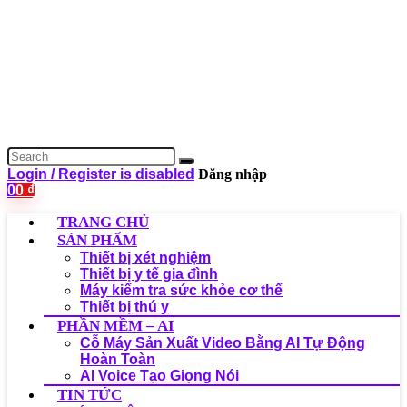
Login / Register is disabled
Đăng nhập
0
0
₫
TRANG CHỦ
SẢN PHẨM
Thiết bị xét nghiệm
Thiết bị y tế gia đình
Máy kiểm tra sức khỏe cơ thể
Thiết bị thú y
PHẦN MỀM – AI
Cỗ Máy Sản Xuất Video Bằng AI Tự Động
Hoàn Toàn
AI Voice Tạo Giọng Nói
TIN TỨC