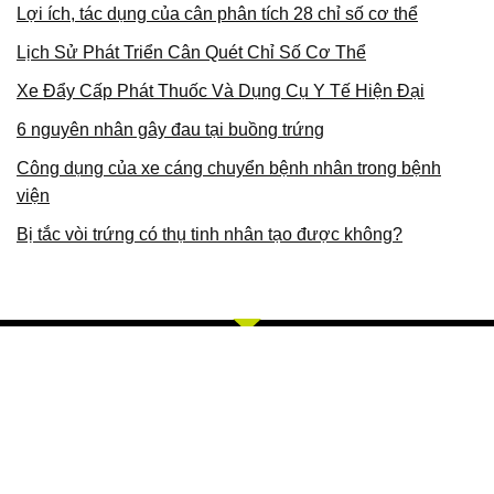
Lợi ích, tác dụng của cân phân tích 28 chỉ số cơ thể
Lịch Sử Phát Triển Cân Quét Chỉ Số Cơ Thể
Xe Đẩy Cấp Phát Thuốc Và Dụng Cụ Y Tế Hiện Đại
6 nguyên nhân gây đau tại buồng trứng
Công dụng của xe cáng chuyển bệnh nhân trong bệnh
viện
Bị tắc vòi trứng có thụ tinh nhân tạo được không?
Về Chúng Tôi
Bằng khả năng sẵn có cùng sự nỗ lực không ngừng, chúng tôi
với phương châm và giá trị cót lõi TÂM, TÍN, TỐT, CHÍ, TUỆ,
CHÂN, MINH. Chúng tôi chuyên cung cấp các sản phẩm, dịch
vụ về trang thiết bị y tế, thiết bị thẩm mỹ, thiết bị thú y, thiết bị