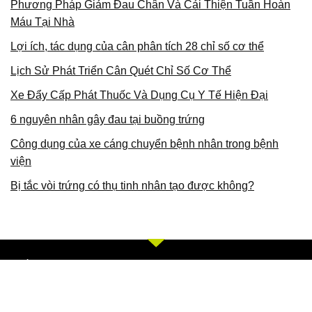
Phương Pháp Giảm Đau Chân Và Cải Thiện Tuần Hoàn
Máu Tại Nhà
Lợi ích, tác dụng của cân phân tích 28 chỉ số cơ thể
Lịch Sử Phát Triển Cân Quét Chỉ Số Cơ Thể
Xe Đẩy Cấp Phát Thuốc Và Dụng Cụ Y Tế Hiện Đại
6 nguyên nhân gây đau tại buồng trứng
Công dụng của xe cáng chuyển bệnh nhân trong bệnh
viện
Bị tắc vòi trứng có thụ tinh nhân tạo được không?
Về Chúng Tôi
Bằng khả năng sẵn có cùng sự nỗ lực không ngừng, chúng tôi
với phương châm và giá trị cót lõi TÂM, TÍN, TỐT, CHÍ, TUỆ,