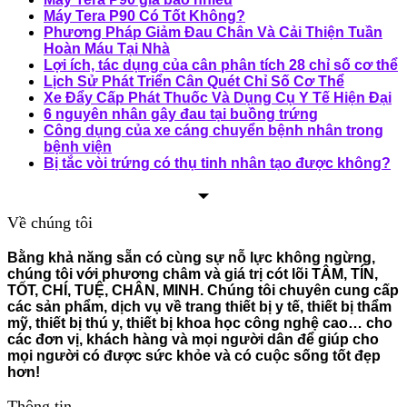
Máy Tera P90 Có Tốt Không?
Phương Pháp Giảm Đau Chân Và Cải Thiện Tuần
Hoàn Máu Tại Nhà
Lợi ích, tác dụng của cân phân tích 28 chỉ số cơ thể
Lịch Sử Phát Triển Cân Quét Chỉ Số Cơ Thể
Xe Đẩy Cấp Phát Thuốc Và Dụng Cụ Y Tế Hiện Đại
6 nguyên nhân gây đau tại buồng trứng
Công dụng của xe cáng chuyển bệnh nhân trong
bệnh viện
Bị tắc vòi trứng có thụ tinh nhân tạo được không?
Về chúng tôi
Bằng khả năng sẵn có cùng sự nỗ lực không ngừng,
chúng tôi với phương châm và giá trị cót lõi TÂM, TÍN,
TỐT, CHÍ, TUỆ, CHÂN, MINH. Chúng tôi chuyên cung cấp
các sản phẩm, dịch vụ về trang thiết bị y tế, thiết bị thẩm
mỹ, thiết bị thú y, thiết bị khoa học công nghệ cao… cho
các đơn vị, khách hàng và mọi người dân để giúp cho
mọi người có được sức khỏe và có cuộc sống tốt đẹp
hơn!
Thông tin