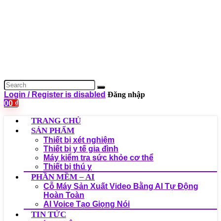
Login / Register is disabled
Đăng nhập
0
0
₫
TRANG CHỦ
SẢN PHẨM
Thiết bị xét nghiệm
Thiết bị y tế gia đình
Máy kiểm tra sức khỏe cơ thể
Thiết bị thú y
PHẦN MỀM – AI
Cỗ Máy Sản Xuất Video Bằng AI Tự Động
Hoàn Toàn
AI Voice Tạo Giọng Nói
TIN TỨC