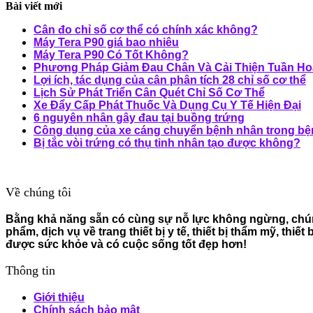
Bài viết mới
Cân đo chỉ số cơ thể có chính xác không?
Máy Tera P90 giá bao nhiêu
Máy Tera P90 Có Tốt Không?
Phương Pháp Giảm Đau Chân Và Cải Thiện Tuần Ho
Lợi ích, tác dụng của cân phân tích 28 chỉ số cơ thể
Lịch Sử Phát Triển Cân Quét Chỉ Số Cơ Thể
Xe Đẩy Cấp Phát Thuốc Và Dụng Cụ Y Tế Hiện Đại
6 nguyên nhân gây đau tại buồng trứng
Công dụng của xe cáng chuyển bệnh nhân trong bệ
Bị tắc vòi trứng có thụ tinh nhân tạo được không?
Về chúng tôi
Bằng khả năng sẵn có cùng sự nỗ lực không ngừng, chúng
phẩm, dịch vụ về trang thiết bị y tế, thiết bị thẩm mỹ, th
được sức khỏe và có cuộc sống tốt đẹp hơn!
Thông tin
Giới thiệu
Chính sách bảo mật