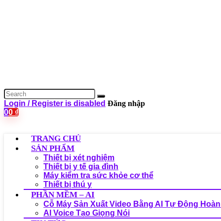
Login / Register is disabled
Đăng nhập
0
0
₫
TRANG CHỦ
SẢN PHẨM
Thiết bị xét nghiệm
Thiết bị y tế gia đình
Máy kiểm tra sức khỏe cơ thể
Thiết bị thú y
PHẦN MỀM – AI
Cỗ Máy Sản Xuất Video Bằng AI Tự Động Hoàn
AI Voice Tạo Giọng Nói