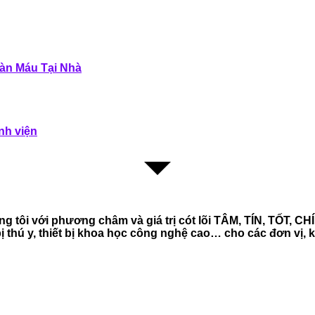
àn Máu Tại Nhà
nh viện
 tôi với phương châm và giá trị cót lõi TÂM, TÍN, TỐT, C
iết bị thú y, thiết bị khoa học công nghệ cao… cho các đơn 