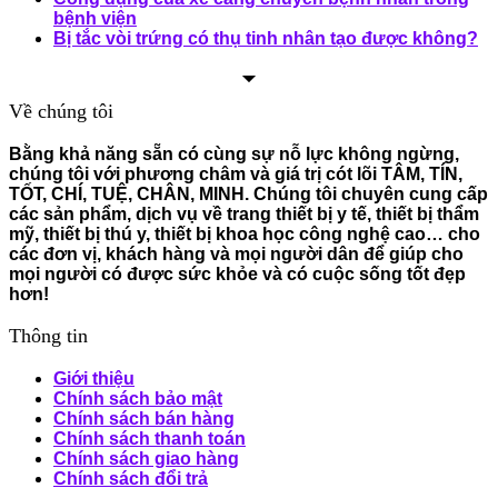
bệnh viện
Bị tắc vòi trứng có thụ tinh nhân tạo được không?
Về chúng tôi
Bằng khả năng sẵn có cùng sự nỗ lực không ngừng,
chúng tôi với phương châm và giá trị cót lõi TÂM, TÍN,
TỐT, CHÍ, TUỆ, CHÂN, MINH. Chúng tôi chuyên cung cấp
các sản phẩm, dịch vụ về trang thiết bị y tế, thiết bị thẩm
mỹ, thiết bị thú y, thiết bị khoa học công nghệ cao… cho
các đơn vị, khách hàng và mọi người dân để giúp cho
mọi người có được sức khỏe và có cuộc sống tốt đẹp
hơn!
Thông tin
Giới thiệu
Chính sách bảo mật
Chính sách bán hàng
Chính sách thanh toán
Chính sách giao hàng
Chính sách đổi trả