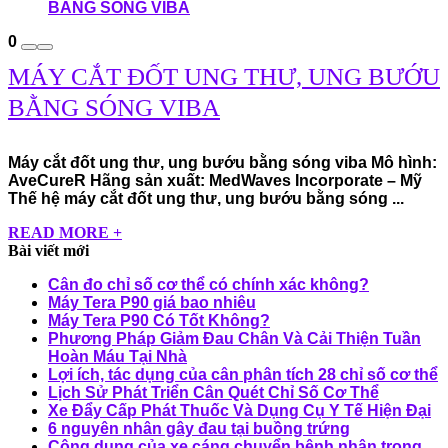
0
MÁY CẮT ĐỐT UNG THƯ, UNG BƯỚU
BẰNG SÓNG VIBA
Máy cắt đốt ung thư, ung bướu bằng sóng viba Mô hình:
AveCureR Hãng sản xuất: MedWaves Incorporate – Mỹ
Thế hệ máy cắt đốt ung thư, ung bướu bằng sóng ...
READ MORE +
Bài viết mới
Cân đo chỉ số cơ thể có chính xác không?
Máy Tera P90 giá bao nhiêu
Máy Tera P90 Có Tốt Không?
Phương Pháp Giảm Đau Chân Và Cải Thiện Tuần
Hoàn Máu Tại Nhà
Lợi ích, tác dụng của cân phân tích 28 chỉ số cơ thể
Lịch Sử Phát Triển Cân Quét Chỉ Số Cơ Thể
Xe Đẩy Cấp Phát Thuốc Và Dụng Cụ Y Tế Hiện Đại
6 nguyên nhân gây đau tại buồng trứng
Công dụng của xe cáng chuyển bệnh nhân trong