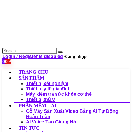
Login / Register is disabled
Đăng nhập
0
0
₫
TRANG CHỦ
SẢN PHẨM
Thiết bị xét nghiệm
Thiết bị y tế gia đình
Máy kiểm tra sức khỏe cơ thể
Thiết bị thú y
PHẦN MỀM – AI
Cỗ Máy Sản Xuất Video Bằng AI Tự Động
Hoàn Toàn
AI Voice Tạo Giọng Nói
TIN TỨC