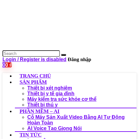
Login / Register is disabled
Đăng nhập
0
0
₫
TRANG CHỦ
SẢN PHẨM
Thiết bị xét nghiệm
Thiết bị y tế gia đình
Máy kiểm tra sức khỏe cơ thể
Thiết bị thú y
PHẦN MỀM – AI
Cỗ Máy Sản Xuất Video Bằng AI Tự Động
Hoàn Toàn
AI Voice Tạo Giọng Nói
TIN TỨC