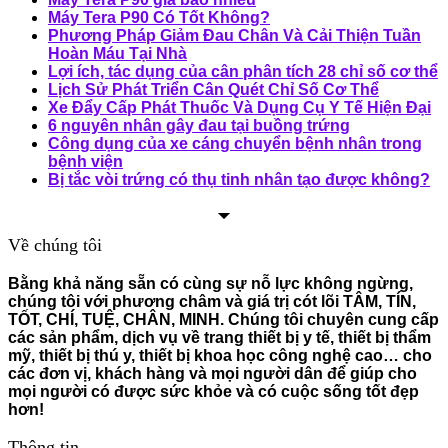
Máy Tera P90 Có Tốt Không?
Phương Pháp Giảm Đau Chân Và Cải Thiện Tuần
Hoàn Máu Tại Nhà
Lợi ích, tác dụng của cân phân tích 28 chỉ số cơ thể
Lịch Sử Phát Triển Cân Quét Chỉ Số Cơ Thể
Xe Đẩy Cấp Phát Thuốc Và Dụng Cụ Y Tế Hiện Đại
6 nguyên nhân gây đau tại buồng trứng
Công dụng của xe cáng chuyển bệnh nhân trong
bệnh viện
Bị tắc vòi trứng có thụ tinh nhân tạo được không?
Về chúng tôi
Bằng khả năng sẵn có cùng sự nỗ lực không ngừng,
chúng tôi với phương châm và giá trị cót lõi TÂM, TÍN,
TỐT, CHÍ, TUỆ, CHÂN, MINH. Chúng tôi chuyên cung cấp
các sản phẩm, dịch vụ về trang thiết bị y tế, thiết bị thẩm
mỹ, thiết bị thú y, thiết bị khoa học công nghệ cao… cho
các đơn vị, khách hàng và mọi người dân để giúp cho
mọi người có được sức khỏe và có cuộc sống tốt đẹp
hơn!
Thông tin