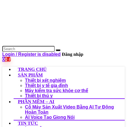
Login / Register is disabled
Đăng nhập
0
0
₫
TRANG CHỦ
SẢN PHẨM
Thiết bị xét nghiệm
Thiết bị y tế gia đình
Máy kiểm tra sức khỏe cơ thể
Thiết bị thú y
PHẦN MỀM – AI
Cỗ Máy Sản Xuất Video Bằng AI Tự Động
Hoàn Toàn
AI Voice Tạo Giọng Nói
TIN TỨC