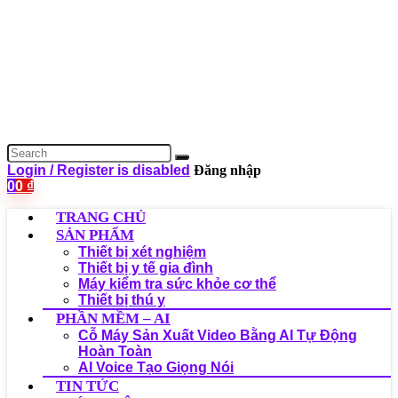
Login / Register is disabled
Đăng nhập
0
0
₫
TRANG CHỦ
SẢN PHẨM
Thiết bị xét nghiệm
Thiết bị y tế gia đình
Máy kiểm tra sức khỏe cơ thể
Thiết bị thú y
PHẦN MỀM – AI
Cỗ Máy Sản Xuất Video Bằng AI Tự Động
Hoàn Toàn
AI Voice Tạo Giọng Nói
TIN TỨC