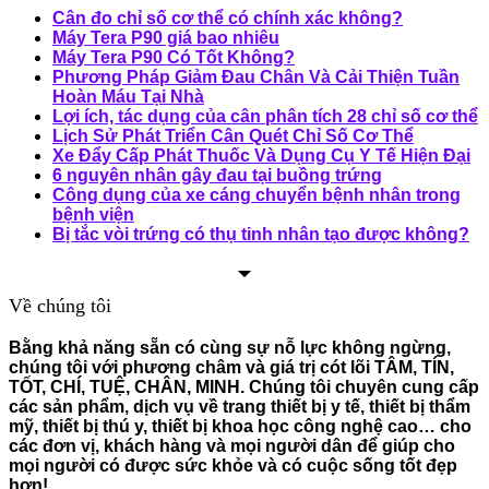
Cân đo chỉ số cơ thể có chính xác không?
Máy Tera P90 giá bao nhiêu
Máy Tera P90 Có Tốt Không?
Phương Pháp Giảm Đau Chân Và Cải Thiện Tuần
Hoàn Máu Tại Nhà
Lợi ích, tác dụng của cân phân tích 28 chỉ số cơ thể
Lịch Sử Phát Triển Cân Quét Chỉ Số Cơ Thể
Xe Đẩy Cấp Phát Thuốc Và Dụng Cụ Y Tế Hiện Đại
6 nguyên nhân gây đau tại buồng trứng
Công dụng của xe cáng chuyển bệnh nhân trong
bệnh viện
Bị tắc vòi trứng có thụ tinh nhân tạo được không?
Về chúng tôi
Bằng khả năng sẵn có cùng sự nỗ lực không ngừng,
chúng tôi với phương châm và giá trị cót lõi TÂM, TÍN,
TỐT, CHÍ, TUỆ, CHÂN, MINH. Chúng tôi chuyên cung cấp
các sản phẩm, dịch vụ về trang thiết bị y tế, thiết bị thẩm
mỹ, thiết bị thú y, thiết bị khoa học công nghệ cao… cho
các đơn vị, khách hàng và mọi người dân để giúp cho
mọi người có được sức khỏe và có cuộc sống tốt đẹp
hơn!