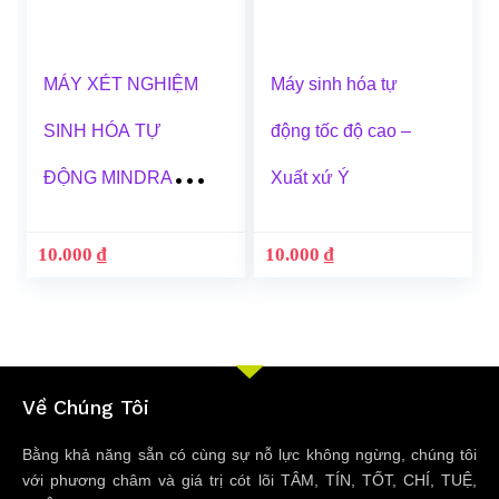
MÁY XÉT NGHIỆM
Máy sinh hóa tự
SINH HÓA TỰ
động tốc độ cao –
ĐỘNG MINDRAY
Xuất xứ Ý
BS 200E
10.000
₫
10.000
₫
Về Chúng Tôi
Bằng khả năng sẵn có cùng sự nỗ lực không ngừng, chúng tôi
với phương châm và giá trị cót lõi TÂM, TÍN, TỐT, CHÍ, TUỆ,