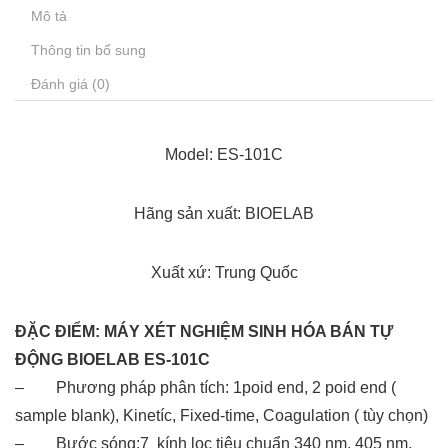
Mô tả
Thông tin bổ sung
Đánh giá (0)
Model:
ES-10
1C
Hãng sản xuất:
BIOELAB
Xuất xứ:
Trung Quốc
ĐẶC ĐIỂM: MÁY XÉT NGHIỆM SINH HÓA BÁN TỰ
ĐỘNG BIOELAB ES-101C
– Phương pháp phân tích: 1poid end, 2 poid end (
sample blank), Kinetíc, Fixed-time, Coagulation ( tùy chọn)
– Bước sóng:7 kính lọc tiêu chuẩn 340 nm, 405 nm,