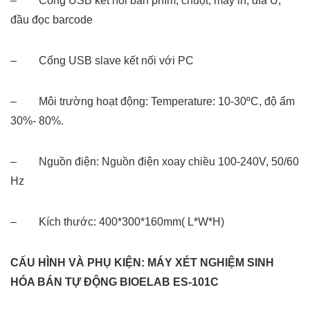
– Cổng USB kết nối bàn phím, chuột, máy in, đĩa U,
đầu đọc barcode
– Cổng USB slave kết nối với PC
– Môi trường hoạt động: Temperature: 10-30ºC, độ ẩm
30%- 80%.
– Nguồn điện: Nguồn điện xoay chiều 100-240V, 50/60
Hz
– Kích thước: 400*300*160mm( L*W*H)
CẤU HÌNH VÀ PHỤ KIỆN: MÁY XÉT NGHIỆM SINH
HÓA BÁN TỰ ĐỘNG BIOELAB ES-101C