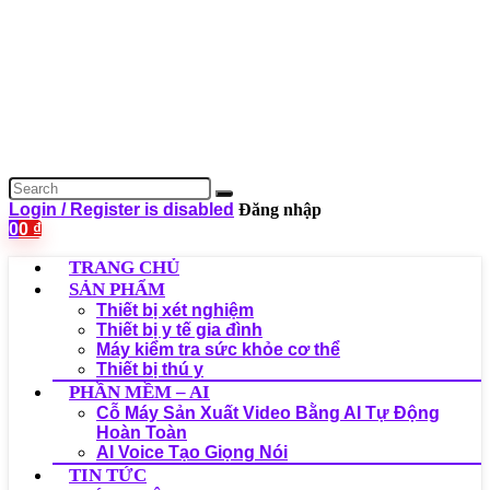
Login / Register is disabled
Đăng nhập
0
0
₫
TRANG CHỦ
SẢN PHẨM
Thiết bị xét nghiệm
Thiết bị y tế gia đình
Máy kiểm tra sức khỏe cơ thể
Thiết bị thú y
PHẦN MỀM – AI
Cỗ Máy Sản Xuất Video Bằng AI Tự Động
Hoàn Toàn
AI Voice Tạo Giọng Nói
TIN TỨC