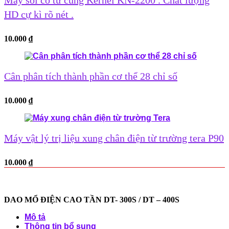
Máy soi cổ tử cung Kernel KN-2200 . Chất lượng
HD cự kì rõ nét .
10.000
₫
Cân phân tích thành phần cơ thể 28 chỉ số
10.000
₫
Máy vật lý trị liệu xung chân điện từ trường tera P90
10.000
₫
DAO MỔ ĐIỆN CAO TẦN DT- 300S / DT – 400S
Mô tả
Thông tin bổ sung