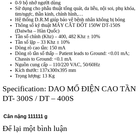
0-9 bộ nhớ người dùng
Sử dụng cho phẫu thuật tổng quát, da liễu, nội soi, phụ khóa,
tim/ngực, thần kinh, chỉnh hình,…
Hệ thống D.R.M giúp bảo vệ bệnh nhân không bị bỏng
Thông số kỹ thuật MÁY CẮT ĐỐT 150W DT-150S
(Daiwha – Hàn Quốc)
Tần số chính (Khz) – 400, 482 Khz ± 10%
Tần số lặp – 33 Khz ± 10%
Dòng rò cao tần: 150 mA
Dòng rò tần số thấp – Patient leads to Ground: <0.01 mA;
Chassis to Ground: <0.1 mA
Nguồn cung cấp – 110/220 VAC, 50/60Hz
Kích thước: 137x300x395 mm
Trọng lượng: 13 Kg
Specification:
DAO MỔ ĐIỆN CAO TẦN
DT- 300S / DT – 400S
Cân nặng
111111 g
Để lại một bình luận