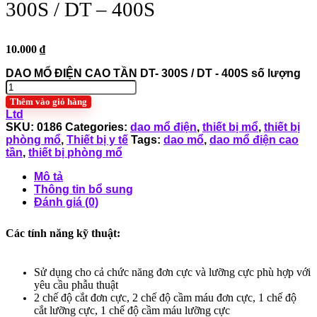
300S / DT – 400S
10.000
₫
DAO MỔ ĐIỆN CAO TẦN DT- 300S / DT - 400S số lượng
Thêm vào giỏ hàng
Ltd
SKU:
0186
Categories:
dao mổ điện
,
thiết bị mổ
,
thiết bị
phòng mổ
,
Thiết bị y tế
Tags:
dao mổ
,
dao mổ điện cao
tần
,
thiết bị phòng mổ
Mô tả
Thông tin bổ sung
Đánh giá (0)
Các tính năng kỹ thuật:
Sử dụng cho cả chức năng đơn cực và lưỡng cực phù hợp với
yêu cầu phẫu thuật
2 chế độ cắt đơn cực, 2 chế độ cầm máu đơn cực, 1 chế độ
cắt lưỡng cực, 1 chế độ cầm máu lưỡng cực