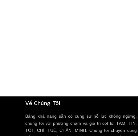
Về Chúng Tôi
Bằng khả năng sẵn có cùng sự nỗ lực không ngừng,
chúng tôi với phương châm và giá trị cót lõi TÂM, TÍN,
TỐT, CHÍ, TUỆ, CHÂN, MINH. Chúng tôi chuyên cung
cấp các sản phẩm, dịch vụ về trang thiết bị y tế, thiết bị