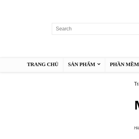
TRANG CHỦ
SẢN PHẨM
PHẦN MỀM 
Tr
Hi