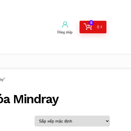
0
0
₫
Đăng nhập
ay”
óa Mindray