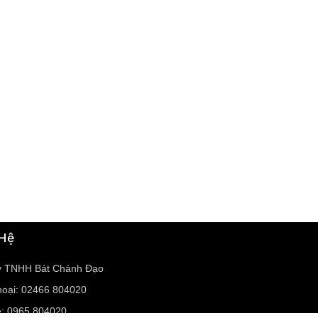
 Hệ
y TNHH Bát Chánh Đạo
hoại: 02466 804020
e: 0965 804020