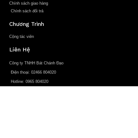
Chính sách giao hàng
Chính sách đổi trả
Chương Trình
Cộng tác viên
Liên Hệ
Công ty TNHH Bát Chánh Đạo
Điện thoại: 02466 804020
Hotline: 0965 804020
Email: batchanhdaogroup@gmail.com
Trụ sở: Trung Tiến, Trần Phú, Chương Mỹ, Hà Nội
VPGD: 1043 Giải Phóng, Hoàng Mai, Hà Nội