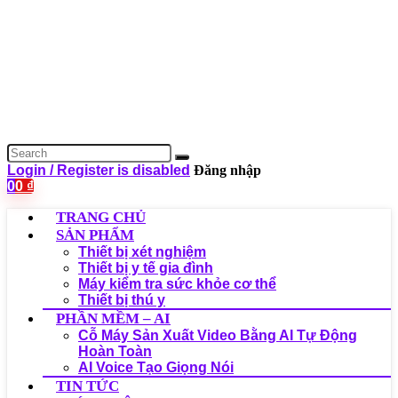
Login / Register is disabled
Đăng nhập
0
0
₫
TRANG CHỦ
SẢN PHẨM
Thiết bị xét nghiệm
Thiết bị y tế gia đình
Máy kiểm tra sức khỏe cơ thể
Thiết bị thú y
PHẦN MỀM – AI
Cỗ Máy Sản Xuất Video Bằng AI Tự Động
Hoàn Toàn
AI Voice Tạo Giọng Nói
TIN TỨC