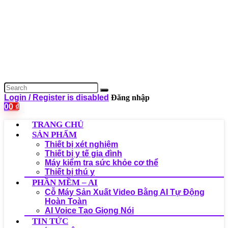
Login / Register is disabled
Đăng nhập
0
0
₫
TRANG CHỦ
SẢN PHẨM
Thiết bị xét nghiệm
Thiết bị y tế gia đình
Máy kiểm tra sức khỏe cơ thể
Thiết bị thú y
PHẦN MỀM – AI
Cỗ Máy Sản Xuất Video Bằng AI Tự Động
Hoàn Toàn
AI Voice Tạo Giọng Nói
TIN TỨC