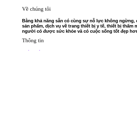
Về chúng tôi
Bằng khả năng sẵn có cùng sự nỗ lực không ngừng, c
sản phẩm, dịch vụ về trang thiết bị y tế, thiết bị thẩ
người có được sức khỏe và có cuộc sống tốt đẹp hơ
Thông tin
Giới thiệu
Chính sách bảo mật
Chính sách bán hàng
Chính sách thanh toán
Chính sách giao hàng
Chính sách đổi trả
Chương trình
Cộng tác viên
Liên hệ
Công ty TNHH Bát Chánh Đạo
Điện thoại: 02466 804020
Hotline: 0965 804020
Email: batchanhdaogroup@gmail.com