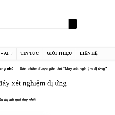
– AI
TIN TỨC
GIỚI THIỆU
LIÊN HỆ
ang chủ
Sản phẩm được gắn thẻ “Máy xét nghiệm dị ứng”
áy xét nghiệm dị ứng
ển thị kết quả duy nhất