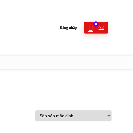
0
Đăng nhập
0
₫