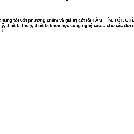
húng tôi với phương châm và giá trị cót lõi TÂM, TÍN, TỐT, CH
m mỹ, thiết bị thú y, thiết bị khoa học công nghệ cao… cho các đ
n!