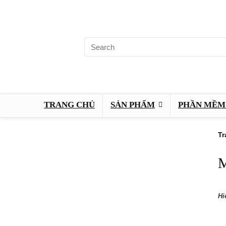
TRANG CHỦ
SẢN PHẨM
PHẦN MỀM 
Tr
M
Hi