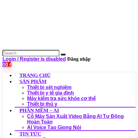
Login / Register is disabled
Đăng nhập
0
0
₫
TRANG CHỦ
SẢN PHẨM
Thiết bị xét nghiệm
Thiết bị y tế gia đình
Máy kiểm tra sức khỏe cơ thể
Thiết bị thú y
PHẦN MỀM – AI
Cỗ Máy Sản Xuất Video Bằng AI Tự Động
Hoàn Toàn
AI Voice Tạo Giọng Nói
TIN TỨC