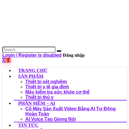
Login / Register is disabled
Đăng nhập
0
0
₫
TRANG CHỦ
SẢN PHẨM
Thiết bị xét nghiệm
Thiết bị y tế gia đình
Máy kiểm tra sức khỏe cơ thể
Thiết bị thú y
PHẦN MỀM – AI
Cỗ Máy Sản Xuất Video Bằng AI Tự Động
Hoàn Toàn
AI Voice Tạo Giọng Nói
TIN TỨC