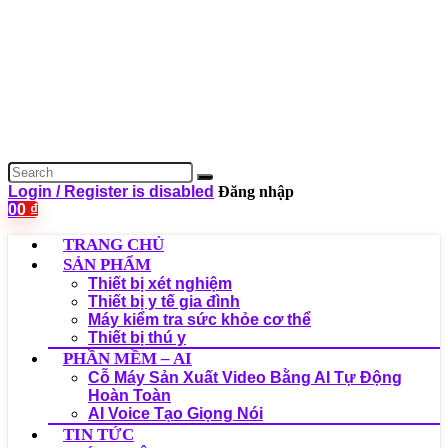
Login / Register is disabled
Đăng nhập
0
0
₫
TRANG CHỦ
SẢN PHẨM
Thiết bị xét nghiệm
Thiết bị y tế gia đình
Máy kiểm tra sức khỏe cơ thể
Thiết bị thú y
PHẦN MỀM – AI
Cỗ Máy Sản Xuất Video Bằng AI Tự Động
Hoàn Toàn
AI Voice Tạo Giọng Nói
TIN TỨC