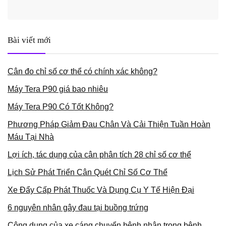
Bài viết mới
Cân đo chỉ số cơ thể có chính xác không?
Máy Tera P90 giá bao nhiêu
Máy Tera P90 Có Tốt Không?
Phương Pháp Giảm Đau Chân Và Cải Thiện Tuần Hoàn
Máu Tại Nhà
Lợi ích, tác dụng của cân phân tích 28 chỉ số cơ thể
Lịch Sử Phát Triển Cân Quét Chỉ Số Cơ Thể
Xe Đẩy Cấp Phát Thuốc Và Dụng Cụ Y Tế Hiện Đại
6 nguyên nhân gây đau tại buồng trứng
Công dụng của xe cáng chuyển bệnh nhân trong bệnh