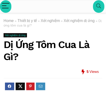
Home
Thiết bị y tế
Xét nghiệm
Xét nghiệm dị ứng
»
»
»
»
Dị
ứng tôm cua là gì?
Xét nghiệm dị ứng
Dị Ứng Tôm Cua Là
Gì?
5
Views