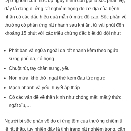
Dị ứng tôm cua mức độ nguy hiểm còn gọi là sốc phản vệ,
đây là dạng dị ứng rất nghiêm trọng do cơ địa của bệnh
nhân có các dấu hiệu quá mẫn ở mức độ cao. Sốc phản vệ
thường có phản ứng rất nhanh sau khi ăn, từ vài phút đến
khoảng 15 phút với các triệu chứng đặc biệt dữ dội như:
Phát ban và ngứa ngoài da rất nhanh kèm theo ngứa,
sưng phù da, cổ họng
Chuột rút, tay chân sưng, yếu
Nôn mửa, khó thở, ngạt thở kèm đau tức ngực
Mạch nhanh và yếu, huyết áp thấp
Có các vấn đề về thần kinh như chóng mặt, mất ý thức,
ngất xỉu,…
Người bị sốc phản vệ do dị ứng tôm cua thường chiếm tỉ
lệ rất thấp, tuy nhiên đây là tình trạng rất nghiêm trọng, cần